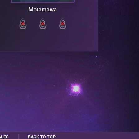
Motamawa
I
ALES
BACK TO TOP