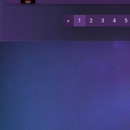
«
1
2
3
4
5