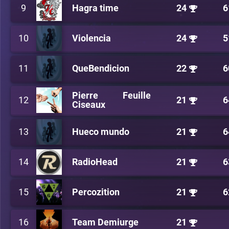
9
Hagra time
24
6
10
Violencia
24
5
11
QueBendicion
22
6
Pierre Feuille
12
21
6
Ciseaux
13
Hueco mundo
21
6
14
RadioHead
21
6
15
Percozition
21
6
16
Team Demiurge
21