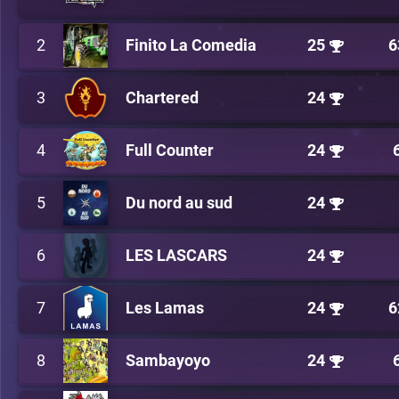
2
Finito La Comedia
25
6
3
Chartered
24
4
Full Counter
24
5
Du nord au sud
24
6
LES LASCARS
24
7
Les Lamas
24
6
8
Sambayoyo
24