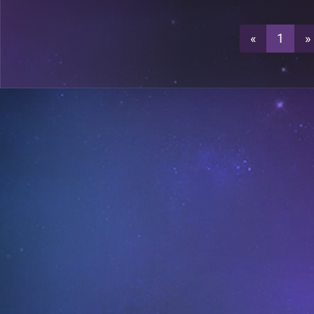
0
AEcaflip
«
1
»
0
ASadida
1
AXelor
0
AIop
ASadida