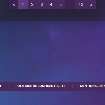
«
1
2
3
4
5
…
12
»
N
POLITIQUE DE CONFIDENTIALITÉ
MENTIONS LÉG