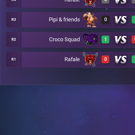
0
A21
Pipi & friends
0
R3
2
A23
Croco Squad
1
R2
0
A14
Rafale
0
R1
3
A20
0
A25