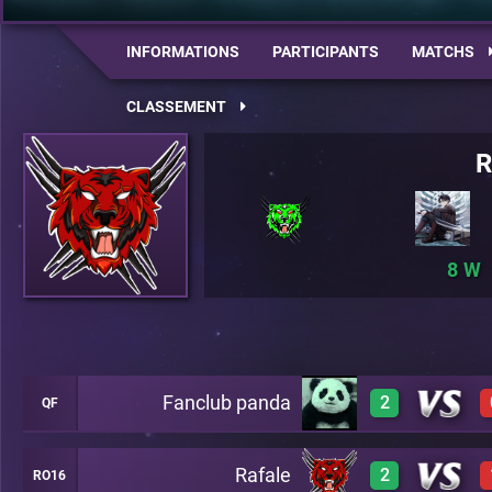
INFORMATIONS
PARTICIPANTS
MATCHS
CLASSEMENT
R
8
Fanclub panda
2
QF
Rafale
2
RO16
3
A17