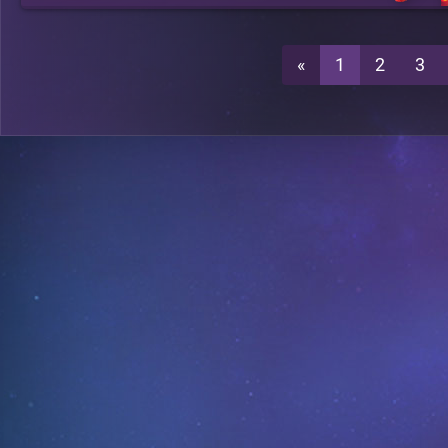
«
1
2
3