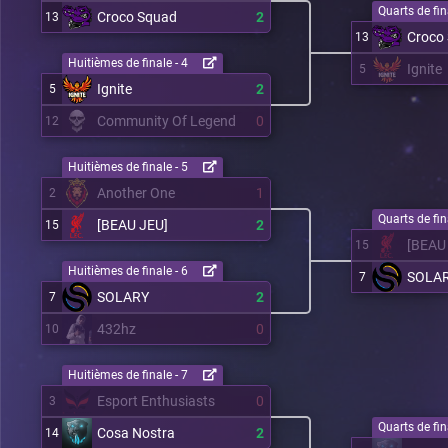
Quarts de fin
Croco Squad
2
13
Croco
13
Huitièmes de finale - 4
Ignite
5
Ignite
2
5
Community Of Legend
0
12
Huitièmes de finale - 5
Another One
1
2
Quarts de fin
[BEAU JEU]
2
15
[BEAU
15
Huitièmes de finale - 6
SOLA
7
SOLARY
2
7
432hz
0
10
Huitièmes de finale - 7
Esport Enthusiasts
0
3
Quarts de fin
Cosa Nostra
2
14