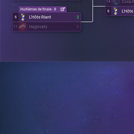
Cosa 
14
Huitièmes de finale - 8
L'Hôte
6
L'Hôte Riant
2
6
Hagnvats
0
11