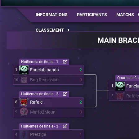
INFORMATIONS
PARTICIPANTS
MATCHS
CLASSEMENT
MAIN BRAC
Huitièmes de finale - 1
Fanclub panda
2
1
Quarts de fin
Bug Remission
0
16
Fancl
1
Huitièmes de finale - 2
Rafale
8
Rafale
2
8
Marto2Moun
0
9
Huitièmes de finale - 3
Prestige
1
4