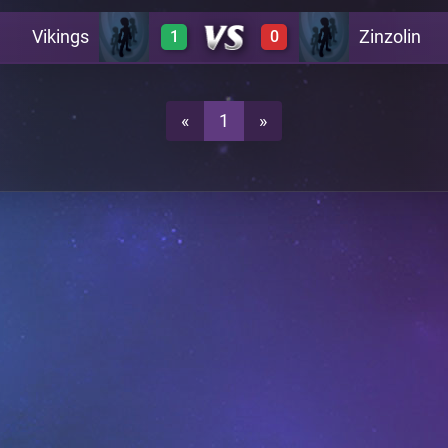
Vikings
Zinzolin
1
0
1
0
A23
1
0
A23
«
1
»