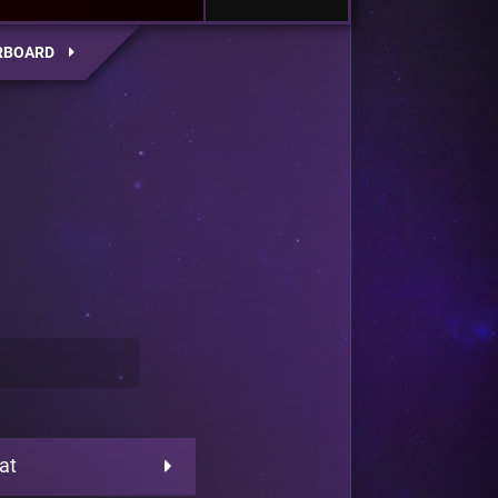
RBOARD
at