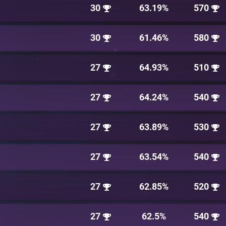
30
63.19%
570
30
61.46%
580
27
64.93%
510
27
64.24%
540
27
63.89%
530
27
63.54%
540
27
62.85%
520
27
62.5%
540