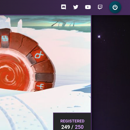
REGISTERED
249
250