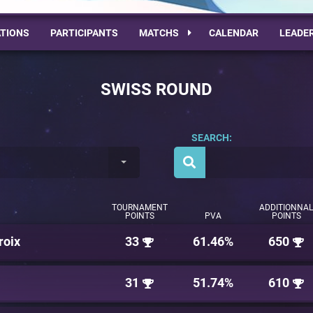
TIONS
PARTICIPANTS
MATCHS
CALENDAR
LEADE
SWISS ROUND
SEARCH:
TOURNAMENT
ADDITIONNAL
POINTS
PVA
POINTS
roix
33
61.46%
650
31
51.74%
610