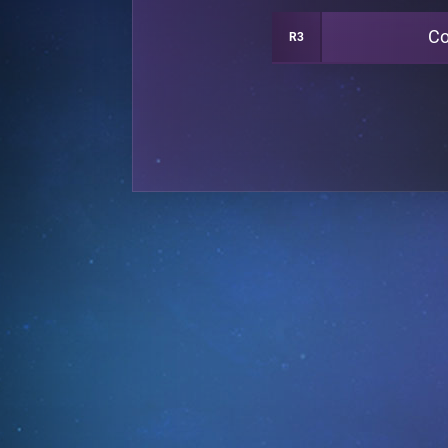
Co
R3