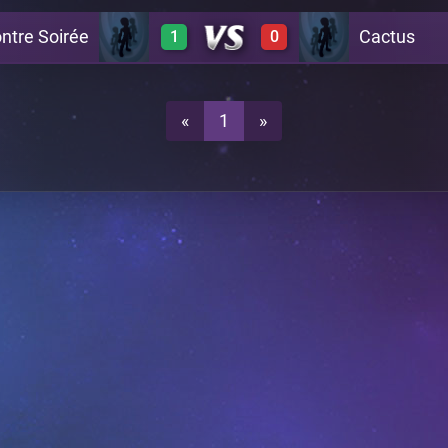
ntre Soirée
Cactus
1
0
1
0
A24
1
0
A24
«
1
»