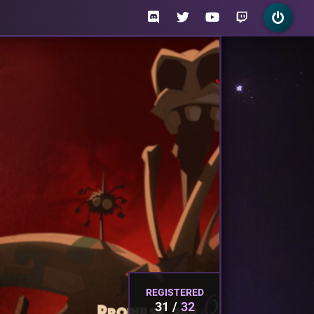
REGISTERED
31
32