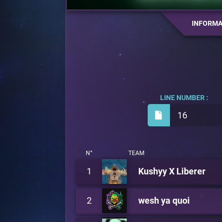
INFORMA
LINE NUMBER :
16
N°
TEAM
1
Kushyy X Liberer
2
wesh ya quoi