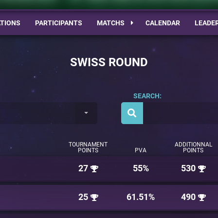
TIONS
PARTICIPANTS
MATCHS
CALENDAR
LEADE
SWISS ROUND
SEARCH:
TOURNAMENT
ADDITIONNAL
POINTS
PVA
POINTS
27
55%
530
25
61.51%
490