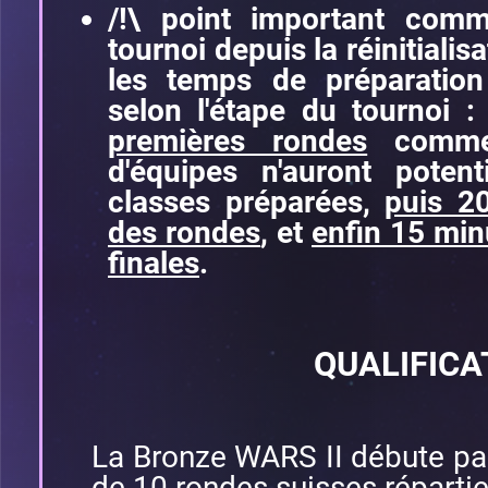
/!\ point important comm
tournoi depuis la réinitialis
les temps de préparation
selon l'étape du tournoi 
premières rondes
comme 
d'équipes n'auront poten
classes préparées,
puis 2
des rondes
, et
enfin 15 min
finales
.
QUALIFICA
La Bronze WARS II débute par
de 10 rondes suisses répartie