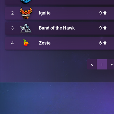
2
Ignite
9
3
Band of the Hawk
9
4
Zeste
6
«
1
»