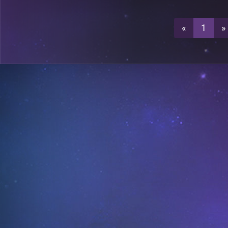
0
A5
«
1
»
0
A11
0
A18
A21
A24