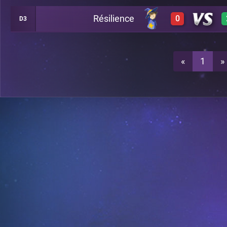
Résilience
0
D3
3
A25
0
A25
«
1
»
0
A25
0
A25