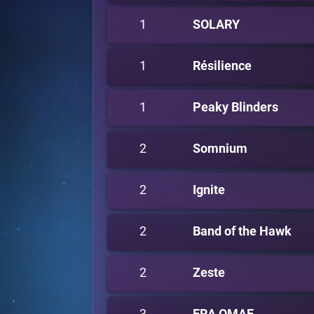
1
SOLARY
1
Résilience
1
Peaky Blinders
2
Somnium
2
Ignite
2
Band of the Hawk
2
Zeste
3
ERA OMAE