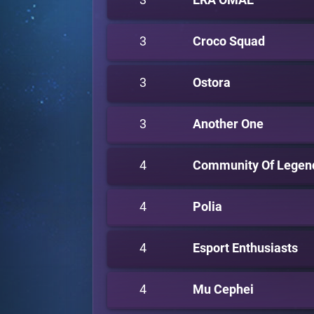
3
Croco Squad
3
Ostora
3
Another One
4
Community Of Legen
4
Polia
4
Esport Enthusiasts
4
Mu Cephei