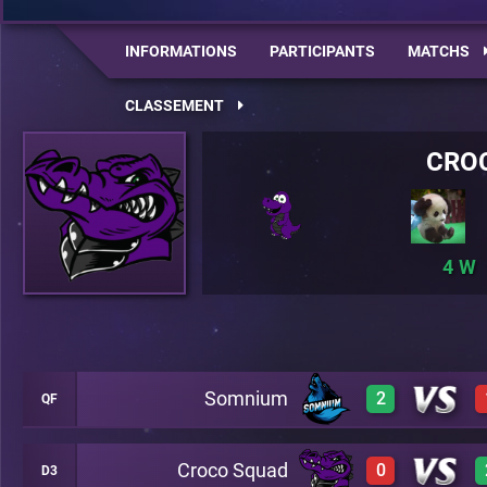
INFORMATIONS
PARTICIPANTS
MATCHS
CLASSEMENT
CRO
4
Somnium
2
QF
Croco Squad
0
D3
2
A19