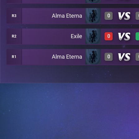
Alma Eterna
0
R3
1
A20
Exile
0
R2
0
A24
Alma Eterna
0
R1
0
A29
0
A26