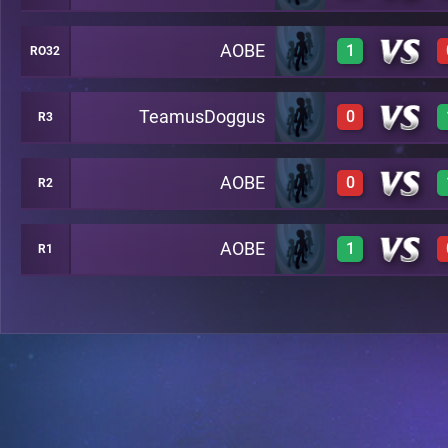
AOBE
1
RO32
0
A27
TeamusDoggus
0
R3
1
A20
AOBE
0
R2
0
A24
AOBE
1
R1
0
A29
1
A26