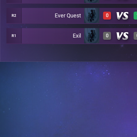
Ever Quest
0
R2
0
A24
Exil
0
R1
0
A29
0
A26