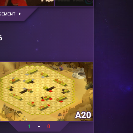
SEMENT
6
A20
1
-
0