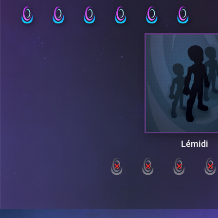
Lémidi