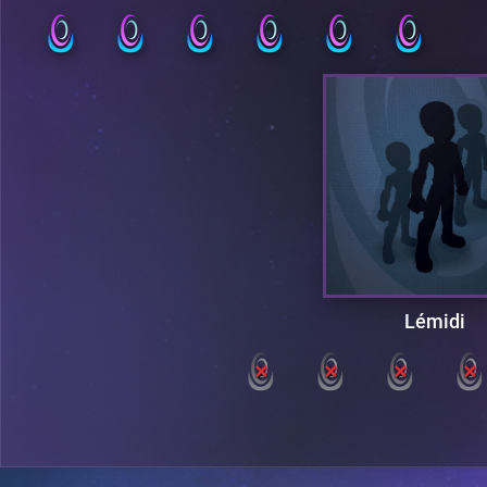
Lémidi