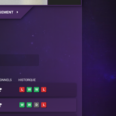
SEMENT
IONNELS
HISTORIQUE
L
W
W
L
W
W
D
L