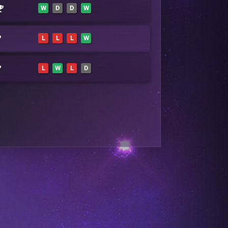
W
D
D
W
L
L
L
W
L
W
L
D