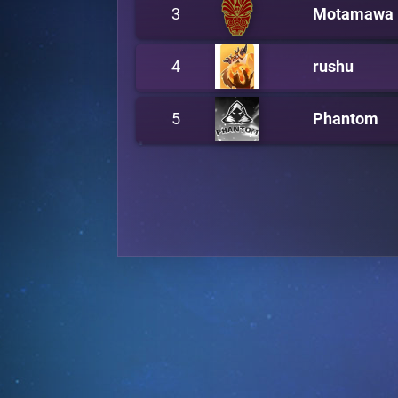
3
Motamawa
4
rushu
5
Phantom