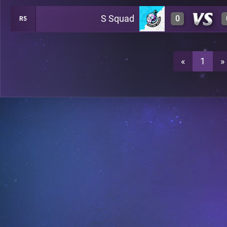
S Squad
0
R5
0
A12
3
A12
«
1
»