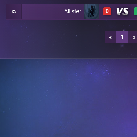
Allister
0
R5
0
A12
0
A12
«
1
»