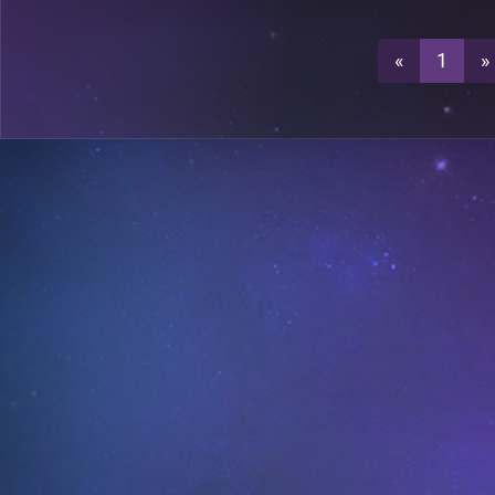
2
A29
«
1
»
0
A29
0
A26