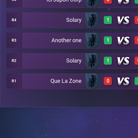
3
C43
Solary
1
R4
0
C45
Another one
1
R3
3
C39
Solary
1
R2
3
C19
Que La Zone
0
R1
3
C14
0
C35