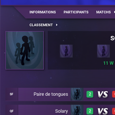
INFORMATIONS
PARTICIPANTS
MATCHS
CLASSEMENT
S
11
Paire de tongues
2
SF
Solary
2
QF
3
C13