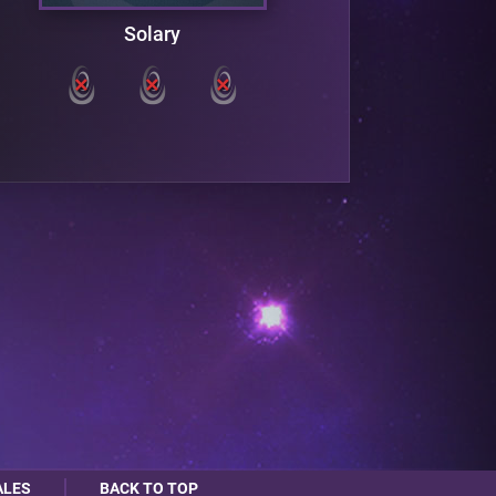
Solary
Pa
ALES
BACK TO TOP