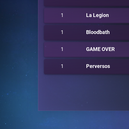
1
La Legion
1
Bloodbath
1
GAME OVER
1
Perversos