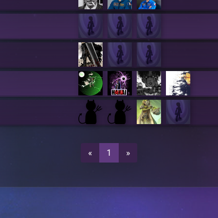
«
1
»