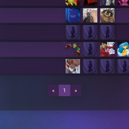
«
1
»