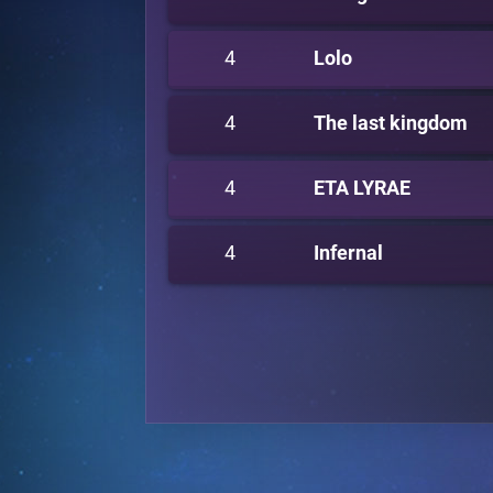
4
Lolo
4
The last kingdom
4
ETA LYRAE
4
Infernal