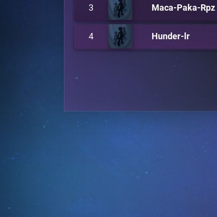
3
Maca-Paka-Rpz
4
Hunder-lr