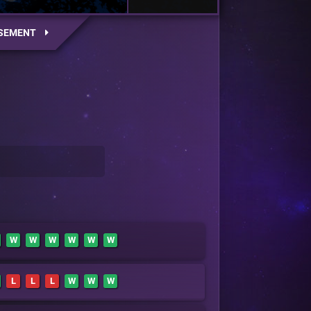
SEMENT
W
W
W
W
W
W
L
L
L
W
W
W