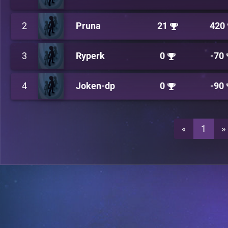
2
Pruna
21
420
3
Ryperk
0
-70
4
Joken-dp
0
-90
«
1
»