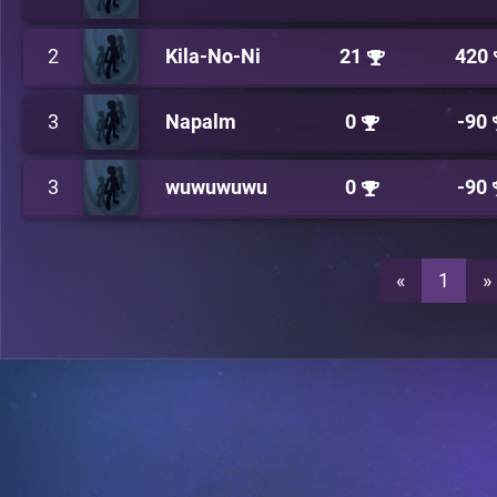
2
Kila-No-Ni
21
420
3
Napalm
0
-90
3
wuwuwuwu
0
-90
«
1
»