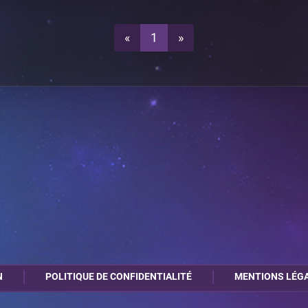
0
1
A15
«
1
»
1
0
A15
0
1
A15
1
0
A15
N
POLITIQUE DE CONFIDENTIALITÉ
MENTIONS LÉG
0
1
A15