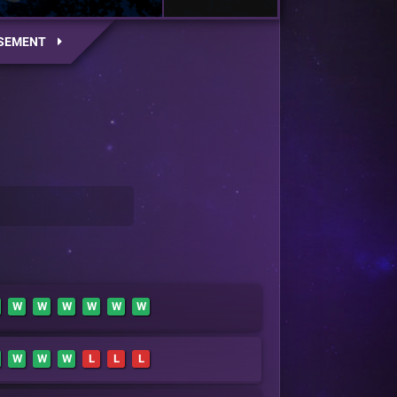
SEMENT
W
W
W
W
W
W
W
W
W
L
L
L