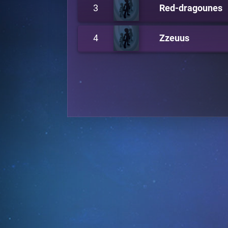
3
Red-dragounes
4
Zzeuus