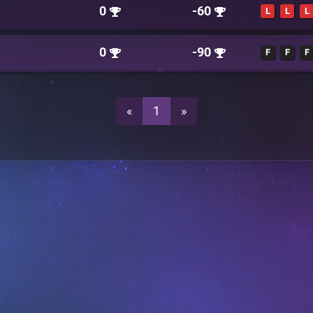
0
-60
L
L
L
0
-90
F
F
F
«
1
»