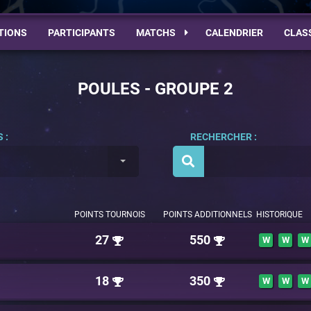
TIONS
PARTICIPANTS
MATCHS
CALENDRIER
CLAS
POULES - GROUPE 2
 :
RECHERCHER :
POINTS TOURNOIS
POINTS ADDITIONNELS
HISTORIQUE
27
550
W
W
W
18
350
W
W
W