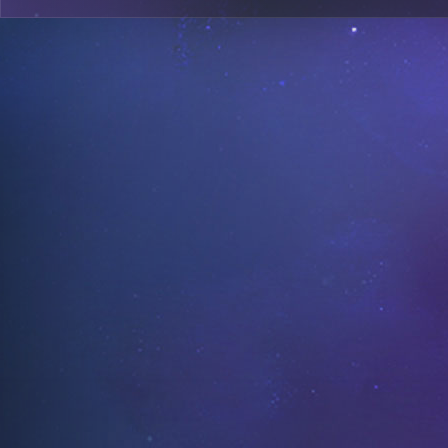
0
A4
0
A22
0
A4