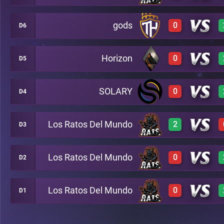
gods
0
D6
3
A20
0
A19
Horizon
0
D5
0
A11
3
A20
SOLARY
0
D4
A24
0
A25
0
A11
Los Ratos Del Mundo
2
D3
0
A26
0
A25
Los Ratos Del Mundo
0
D2
3
A2
0
A26
Los Ratos Del Mundo
0
D1
0
A22
3
A2