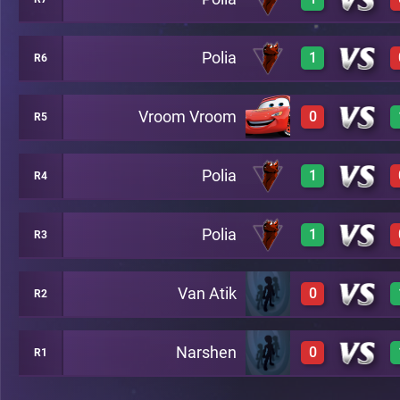
A47
0
A20
Polia
1
R6
1
A48
Vroom Vroom
0
R5
1
A4
Polia
1
R4
0
A49
Polia
1
R3
1
A24
Van Atik
0
R2
1
A34
Narshen
0
R1
0
A28