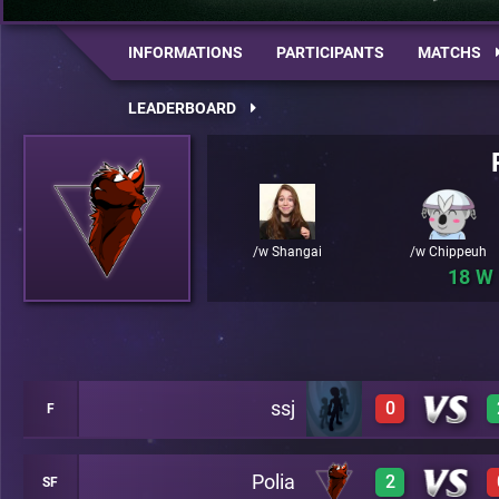
INFORMATIONS
PARTICIPANTS
MATCHS
LEADERBOARD
/w Shangai
/w Chippeuh
18
ssj
0
F
Polia
2
SF
0
A19