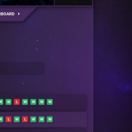
RBOARD
W
W
L
W
W
W
W
W
L
W
L
W
W
W