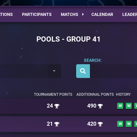
TIONS
PARTICIPANTS
MATCHS
CALENDAR
LEADE
POOLS - GROUP 41
SEARCH:
TOURNAMENT POINTS
ADDITIONNAL POINTS
HISTORY
24
490
W
W
21
420
W
W