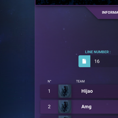
INFORMA
LINE NUMBER :
16
N°
TEAM
1
Hijao
2
Amg