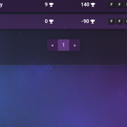
y
9
140
F
F
0
-90
F
F
«
1
»