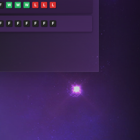
F
W
W
W
L
L
L
F
F
F
F
F
F
F