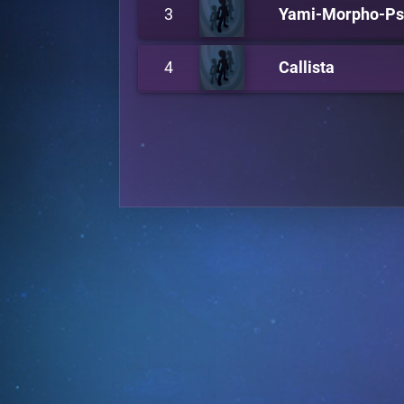
3
Yami-Morpho-Ps
4
Callista