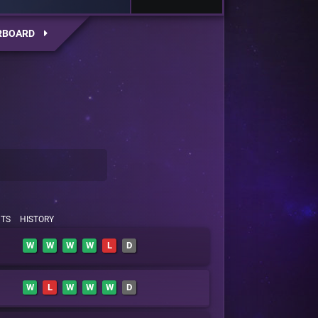
RBOARD
NTS
HISTORY
W
W
W
W
L
D
W
L
W
W
W
D