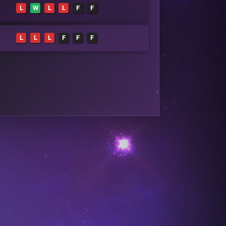
L
W
L
L
F
F
L
L
L
F
F
F