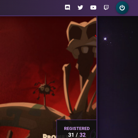
REGISTERED
31
32