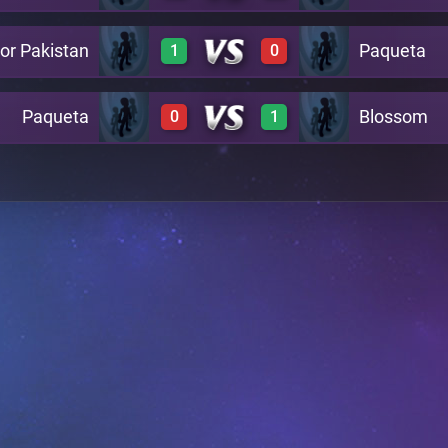
or Pakistan
Paqueta
1
0
0
1
A24
Paqueta
Blossom
0
1
1
0
A29
0
1
A26