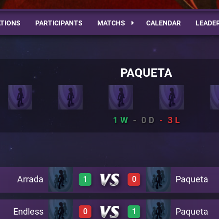
TIONS
PARTICIPANTS
MATCHS
CALENDAR
LEADE
PAQUETA
1
0
3
Arrada
Paqueta
1
0
Endless
Paqueta
0
1
1
0
A20