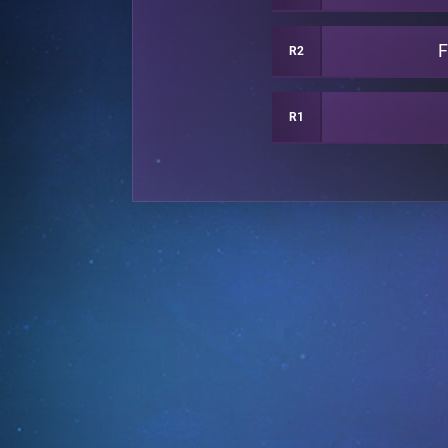
F
R2
R1