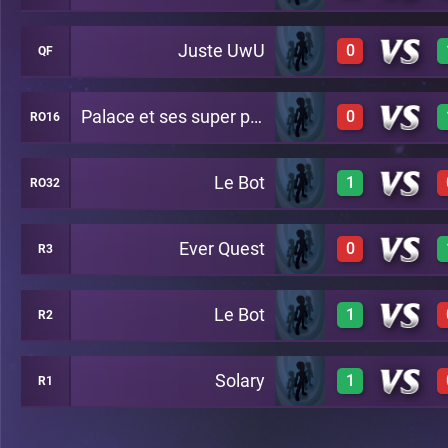
Juste UwU
0
QF
1
A19
Palace et ses super potes
0
RO16
0
A23
Le Bot
1
RO32
0
A27
Ever Quest
0
R3
1
A20
Le Bot
1
R2
0
A24
Solary
1
R1
1
A29