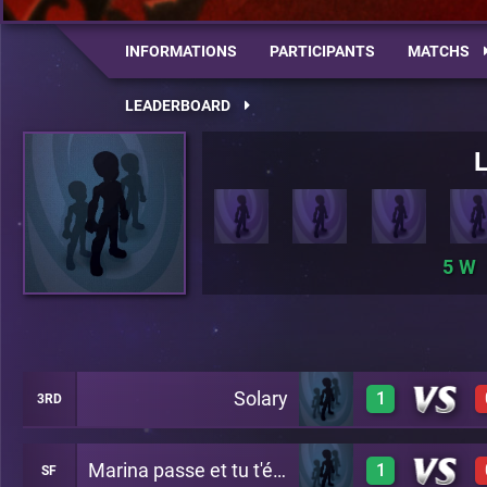
INFORMATIONS
PARTICIPANTS
MATCHS
LEADERBOARD
5
Solary
1
3RD
Marina passe et tu t'écartes
1
SF
1
A18