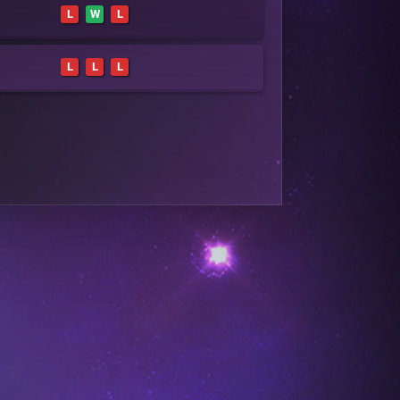
L
W
L
L
L
L