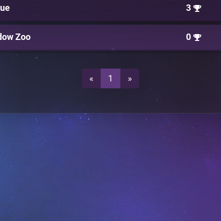
que
3
dow Zoo
0
«
1
»