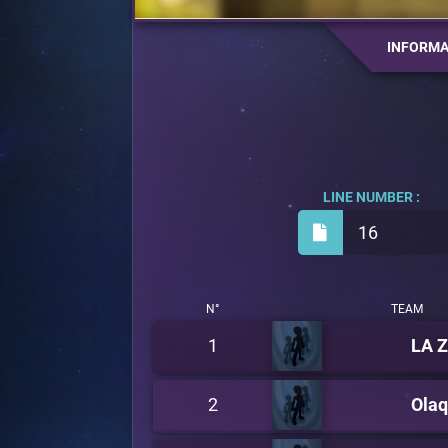
INFORMA
LINE NUMBER :
16
N°
TEAM
1
LA 
2
Olaq