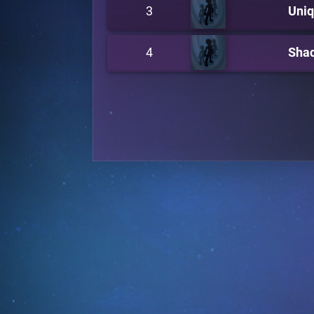
3
Uni
4
Sha