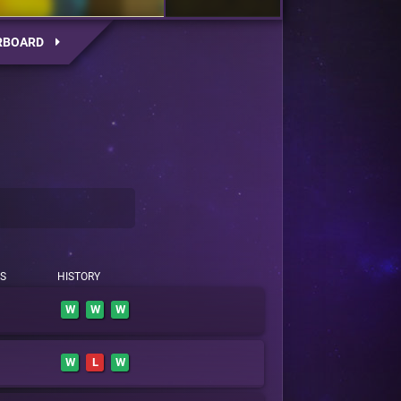
RBOARD
S
HISTORY
W
W
W
W
L
W