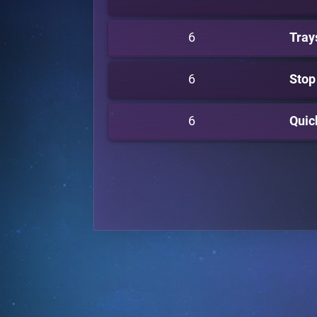
6
Tray
6
Stop
6
Quic