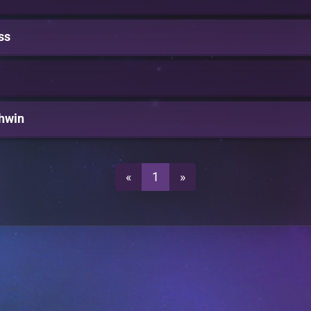
ss
hwin
«
1
»