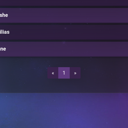
she
ilias
one
«
1
»