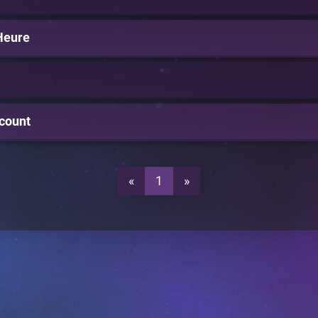
Heure
ccount
«
1
»