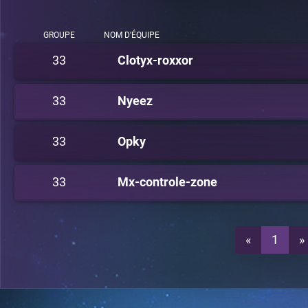
GROUPE
NOM D'ÉQUIPE
33
Clotyx-roxxor
33
Nyeez
33
Opky
33
Mx-controle-zone
«
1
»