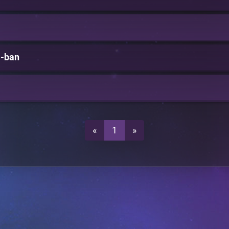
-ban
«
1
»