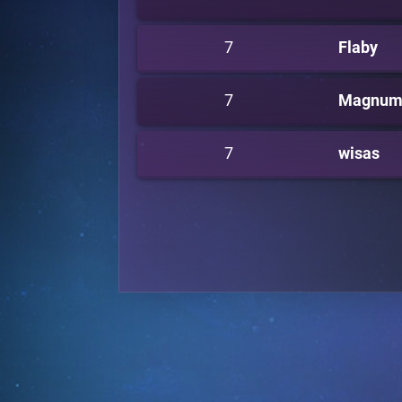
7
Flaby
7
Magnum
7
wisas